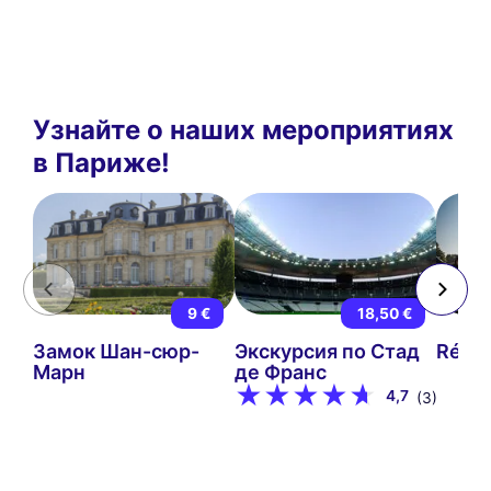
Узнайте о наших мероприятиях
в Париже!
9 €
18,50 €
Замок Шан-сюр-
Экскурсия по Стад
Rétro
Марн
де Франс
4,7
(3)