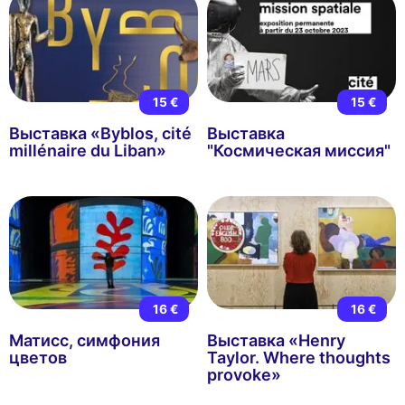
15 €
15 €
Выставка «Byblos, cité
Выставка
millénaire du Liban»
"Космическая миссия"
16 €
16 €
Матисс, симфония
Выставка «Henry
цветов
Taylor. Where thoughts
provoke»