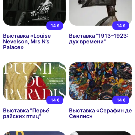
14 €
14 €
Выставка «Louise
Выставка "1913–1923:
Nevelson, Mrs N’s
дух времени"
Palace»
14 €
14 €
Выставка "Перье́
Выставка «Серафин де
райских птиц"
Сенлис»