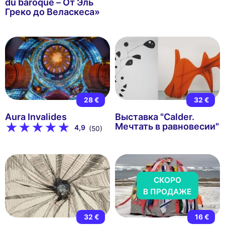
du baroque – От Эль
Греко до Веласкеса»
28 €
32 €
Aura Invalides
Выставка "Calder.
Мечтать в равновесии"
4,9
(50)
СКОРО
В ПРОДАЖЕ
32 €
16 €