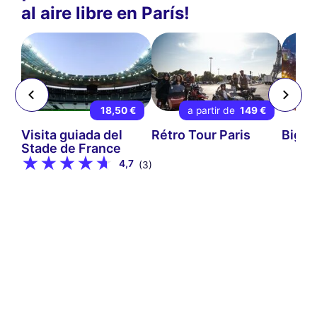
al aire libre en París!
 €
18,50 €
a partir de
149 €
ps-
Visita guiada del
Rétro Tour Paris
Big B
Stade de France
4,7
(3)