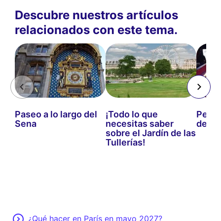
Descubre nuestros artículos
relacionados con este tema.
Paseo a lo largo del
¡Todo lo que
Peque
Sena
necesitas saber
de Pa
sobre el Jardín de las
Tullerías!
¿Qué hacer en París en mayo 2027?