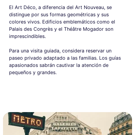
El Art Déco, a diferencia del Art Nouveau, se
distingue por sus formas geométricas y sus
colores vivos. Edificios emblemáticos como el
Palais des Congrès y el Théâtre Mogador son
imprescindibles.
Este sitio web utiliza
Para una visita guiada, considera reservar un
cookies
paseo privado adaptado a las familias. Los guías
apasionados sabrán cautivar la atención de
Utilizamos cookies y sus datos personales para mejorar su
pequeños y grandes.
experiencia de navegación, medir nuestra audiencia y personalizar los
anuncios publicitarios que se le muestran. Puede aceptar, rechazar o
gestionar sus preferencias en cualquier momento.
Consentimientos certificados por
Rechazar todo
Gestionar cookies
Aceptar todo