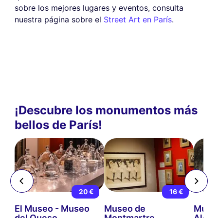
sobre los mejores lugares y eventos, consulta
nuestra página sobre el
Street Art en París
.
¡Descubre los monumentos más
bellos de París!
 €
20 €
16 €
s
El Museo - Museo
Museo de
Museo
del Queso
Montmartre
Alcant