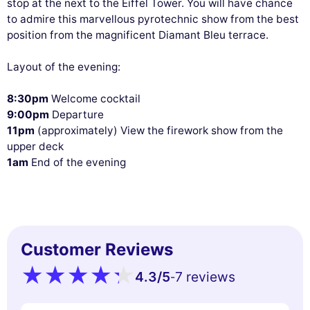
stop at the next to the Eiffel Tower. You will have chance
to admire this marvellous pyrotechnic show from the best
position from the magnificent Diamant Bleu terrace.
Layout of the evening:
8:30pm
Welcome cocktail
9:00pm
Departure
11pm
(approximately) View the firework show from the
upper deck
1am
End of the evening
Customer Reviews
4.3
/5
7 reviews
-