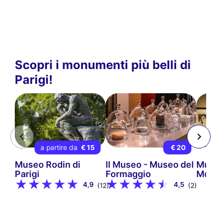
Scopri i monumenti più belli di
Parigi!
a partire da
€ 15
€ 20
Museo Rodin di
Il Museo - Museo del
Museo
Parigi
Formaggio
Mont
4,9
4,5
(12)
(2)