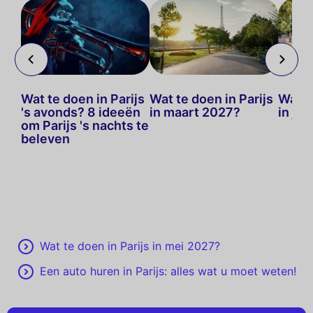
Wat te doen in Parijs
Wat te doen in Parijs
Wat t
's avonds? 8 ideeën
in maart 2027?
in ju
en
om Parijs 's nachts te
ben!
beleven
Wat te doen in Parijs in mei 2027?
Een auto huren in Parijs: alles wat u moet weten!