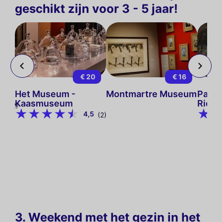
geschikt zijn voor 3 - 5 jaar!
15
€ 20
€ 16
ijs
Het Museum -
Montmartre Museum
Parij
Kaasmuseum
Riol
9
(12)
4,5
(2)
3. Weekend met het gezin in het