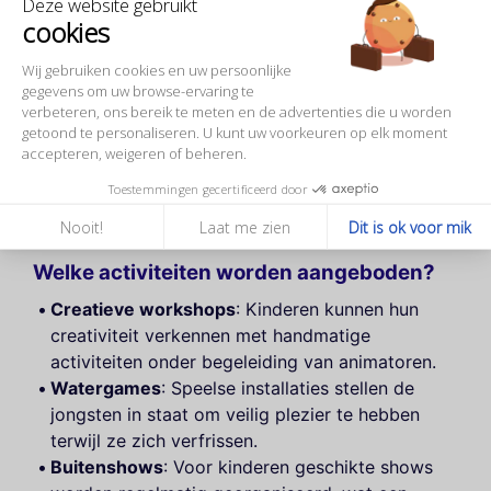
Deze website gebruikt
animaties en speelruimtes voor
cookies
de kleintjes
Wij gebruiken cookies en uw persoonlijke
gegevens om uw browse-ervaring te
De oevers van de Seine in Parijs veranderen elke
verbeteren, ons bereik te meten en de advertenties die u worden
zomer in een echt speelterrein voor gezinnen. Met
getoond te personaliseren. U kunt uw voorkeuren op elk moment
leuke en educatieve activiteiten zijn deze ruimtes
accepteren, weigeren of beheren.
perfect om de kleintjes te vermaken tijdens de
Toestemmingen gecertificeerd door
schoolvakanties.
Nooit!
Laat me zien
Dit is ok voor mik
Welke activiteiten worden aangeboden?
Creatieve workshops
: Kinderen kunnen hun
creativiteit verkennen met handmatige
activiteiten onder begeleiding van animatoren.
Watergames
: Speelse installaties stellen de
jongsten in staat om veilig plezier te hebben
terwijl ze zich verfrissen.
Buitenshows
: Voor kinderen geschikte shows