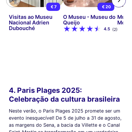
€ 7
€ 20
Visitas ao Museu
O Museu - Museu do
Muse
Nacional Adrien
Queijo
Mont
Dubouché
4.5
(2)
4. Paris Plages 2025:
Celebração da cultura brasileira
Neste verão, o Paris Plages 2025 promete ser um
evento inesquecível! De 5 de julho a 31 de agosto,
as margens do Sena, a bacia da Villette e o Canal
Saint-Martin se transformarão em um verdadeiro