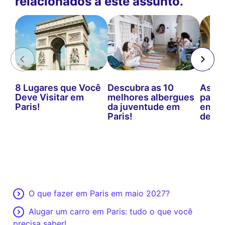
relacionados a este assunto.
8 Lugares que Você
Descubra as 10
As me
Deve Visitar em
melhores albergues
para 
Paris!
da juventude em
em Pa
Paris!
defini
O que fazer em Paris em maio 2027?
Alugar um carro em Paris: tudo o que você
precisa saber!