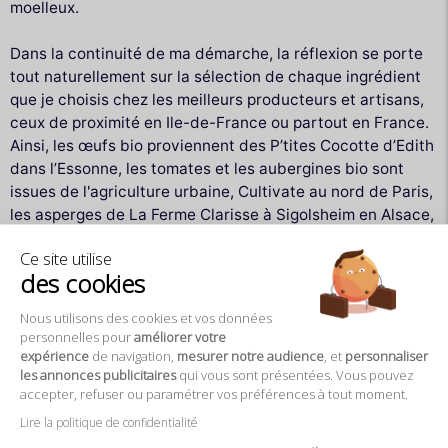
moelleux.
Dans la continuité de ma démarche, la réflexion se porte
tout naturellement sur la sélection de chaque ingrédient
que je choisis chez les meilleurs producteurs et artisans,
ceux de proximité en Ile-de-France ou partout en France.
Ainsi, les œufs bio proviennent des P’tites Cocotte d’Edith
dans l’Essonne, les tomates et les aubergines bio sont
issues de l'agriculture urbaine, Cultivate au nord de Paris,
les asperges de La Ferme Clarisse à Sigolsheim en Alsace,
quant à l’huile de pistache bio elle provient de l’Huilerie
Ce site utilise
Beaujolaise. Les petits pois eux proviennent de chez la
des cookies
Maison Nourrit Jules dans Bouches du Rhône et les
herbes aromatiques sont soit cultivées sur les toits de
Nous utilisons des cookies et vos données
Paris par Wesh Grow, ou proviennent de la famille Chevet
personnelles pour
améliorer votre
en Ile-de-France. De la même façon, je porte une
expérience
de navigation,
mesurer notre audience
, et
personnaliser
les annonces publicitaires
qui vous sont présentées. Vous pouvez
attention toute particulière au choix des viandes et les
accepter, refuser ou paramétrer vos préférences à tout moment.
volailles proviennent de Normandie, les poissons et
coquillages sont issus de la pêche durable de Bretagne. Et
Lire la politique de confidentialité
pour accompagner votre repas, vous trouverez une