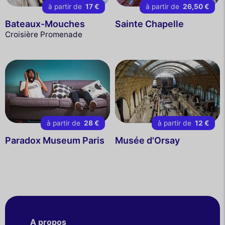
à partir de
17 €
à partir de
26,50 €
Bateaux-Mouches
Sainte Chapelle
Croisière Promenade
à partir de
28 €
à partir de
12 €
Paradox Museum Paris
Musée d'Orsay
A propos