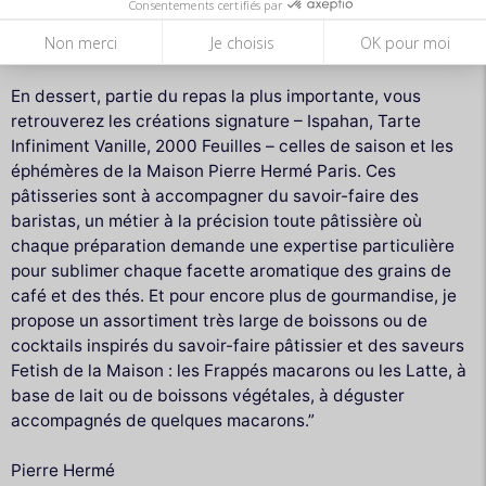
Consentements certifiés par
sélection de vins guidée par mes rencontres et mes
Non merci
Je choisis
OK pour moi
dégustations partout en France.
En dessert, partie du repas la plus importante, vous
retrouverez les créations signature – Ispahan, Tarte
Infiniment Vanille, 2000 Feuilles – celles de saison et les
éphémères de la Maison Pierre Hermé Paris. Ces
pâtisseries sont à accompagner du savoir-faire des
baristas, un métier à la précision toute pâtissière où
chaque préparation demande une expertise particulière
pour sublimer chaque facette aromatique des grains de
café et des thés. Et pour encore plus de gourmandise, je
propose un assortiment très large de boissons ou de
cocktails inspirés du savoir-faire pâtissier et des saveurs
Fetish de la Maison : les Frappés macarons ou les Latte, à
base de lait ou de boissons végétales, à déguster
accompagnés de quelques macarons.”
Pierre Hermé