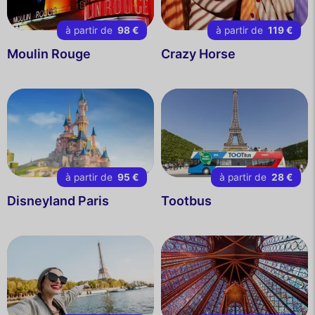
à partir de
98 €
à partir de
119 €
Moulin Rouge
Crazy Horse
à partir de
95 €
à partir de
28 €
Disneyland Paris
Tootbus