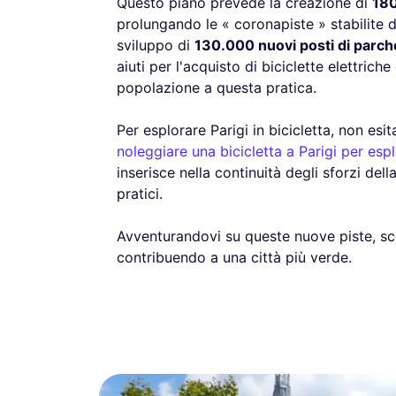
Questo piano prevede la creazione di
180
prolungando le « coronapiste » stabilite 
sviluppo di
130.000 nuovi posti di parch
aiuti per l'acquisto di biciclette elettrich
popolazione a questa pratica.
Per esplorare Parigi in bicicletta, non esi
noleggiare una bicicletta a Parigi per espl
inserisce nella continuità degli sforzi del
pratici.
Avventurandovi su queste nuove piste, sco
contribuendo a una città più verde.