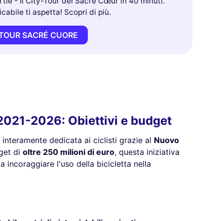
tle - Il City-Tour del Sacré Cœur in 40 minuti.
abile ti aspetta! Scopri di più.
-TOUR SACRÉ CUORE
 2021-2026: Obiettivi e budget
 interamente dedicata ai ciclisti grazie al
Nuovo
get di
oltre 250 milioni di euro
, questa iniziativa
a incoraggiare l'uso della bicicletta nella