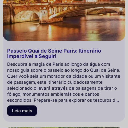
Passeio Quai de Seine Paris: Itinerário
Imperdível a Seguir!
Descubra a magia de Paris ao longo da água com
nosso guia sobre o passeio ao longo do Quai de Seine.
Quer você seja um morador da cidade ou um visitante
de passagem, este itinerário cuidadosamente
selecionado o levará através de paisagens de tirar o
fôlego, monumentos emblemáticos e cantos
escondidos. Prepare-se para explorar os tesouros do
Sena enquanto saboreia a atmosfera única da capital
Leia mais
francesa. Continue lendo para planejar sua escapada
perfeita ao longo deste famoso rio!