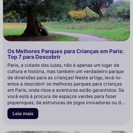
Os Melhores Parques para Crianças em Paris:
Top 7 para Descobrir
Paris, a cidade das luzes, não é apenas um lugar de
cultura e história, mas também um verdadeiro parque
de diversões para as crianças! Neste artigo, levá-lo-
emos a descobrir os melhores parques para crianças
em Paris, onde risos e aventuras estão garantidos. Se
você está à procura de espaços verdes para fazer
piqueniques, de estruturas de jogos inovadoras ou de
atividades lúdicas, encontrará aqui uma seleção de
Leia mais
parques que encantarão pequenos e grandes.
Prepare-se para explorar essas oásis de alegria no
coração da capital e planejar seu próximo passeio em