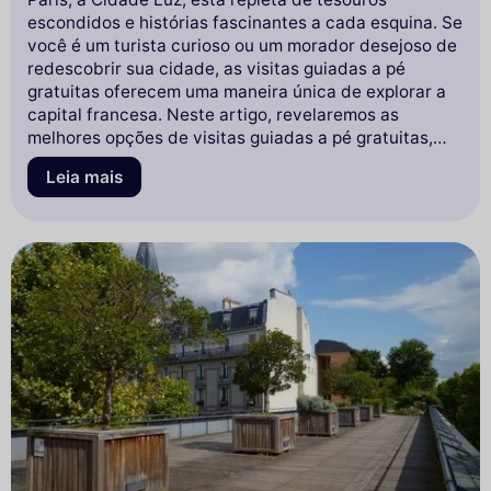
escondidos e histórias fascinantes a cada esquina. Se
você é um turista curioso ou um morador desejoso de
redescobrir sua cidade, as visitas guiadas a pé
gratuitas oferecem uma maneira única de explorar a
capital francesa. Neste artigo, revelaremos as
melhores opções de visitas guiadas a pé gratuitas,
permitindo que você mergulhe na história, cultura e
Leia mais
arquitetura de Paris sem gastar um centavo.