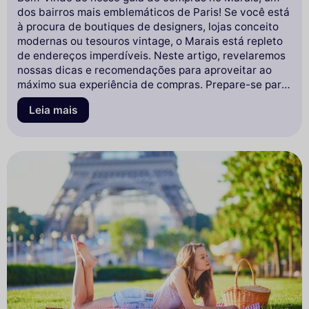
dos bairros mais emblemáticos de Paris! Se você está
à procura de boutiques de designers, lojas conceito
modernas ou tesouros vintage, o Marais está repleto
de endereços imperdíveis. Neste artigo, revelaremos
nossas dicas e recomendações para aproveitar ao
máximo sua experiência de compras. Prepare-se para
descobrir joias, truques para evitar armadilhas
Leia mais
turísticas e sugestões de lugares para fazer uma
pausa gourmet. Embarque conosco em uma aventura
de compras inesquecível neste bairro cheio de
charme!