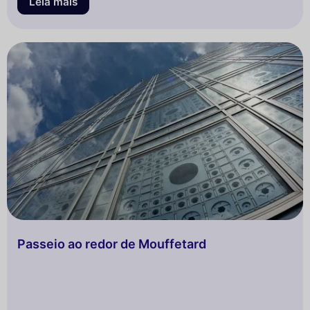
certamente encontrarão sua felicidade graças à
Leia mais
grande variedade de parques em Paris e poderão se
conectar com a natureza sem nem mesmo precisar ir
para o campo. Se você é mais fã de longas
caminhadas completamente longe do tumulto urbano,
descobrirá com nossos percursos belos circuitos
perto das florestas às portas de Paris ou nos grandes
parques como os das Buttes Chaumont ou de
Montsouris.
Passeio ao redor de Mouffetard