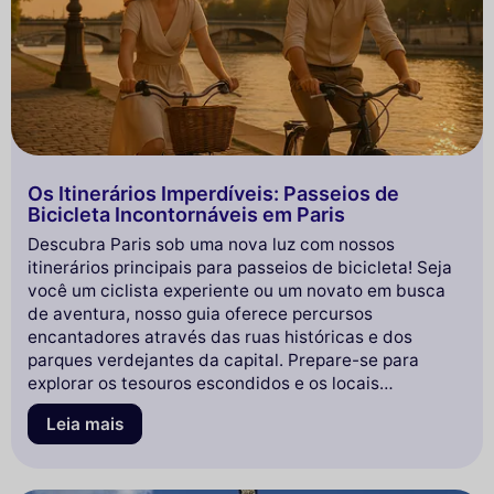
Os Itinerários Imperdíveis: Passeios de
Bicicleta Incontornáveis em Paris
Descubra Paris sob uma nova luz com nossos
itinerários principais para passeios de bicicleta! Seja
você um ciclista experiente ou um novato em busca
de aventura, nosso guia oferece percursos
encantadores através das ruas históricas e dos
parques verdejantes da capital. Prepare-se para
explorar os tesouros escondidos e os locais
emblemáticos enquanto desfruta da liberdade que a
Leia mais
bicicleta proporciona. Embarque conosco para uma
experiência inesquecível e deixe-se inspirar pela
beleza de Paris a cada pedalada!