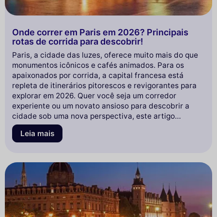
Onde correr em Paris em 2026? Principais
rotas de corrida para descobrir!
Paris, a cidade das luzes, oferece muito mais do que
monumentos icônicos e cafés animados. Para os
apaixonados por corrida, a capital francesa está
repleta de itinerários pitorescos e revigorantes para
explorar em 2026. Quer você seja um corredor
experiente ou um novato ansioso para descobrir a
cidade sob uma nova perspectiva, este artigo
revelará os melhores percursos, desde parques
Leia mais
verdejantes até as margens do Sena, passando por
bairros emblemáticos. Prepare-se para calçar seus
tênis e mergulhar no universo fascinante da corrida
em Paris!