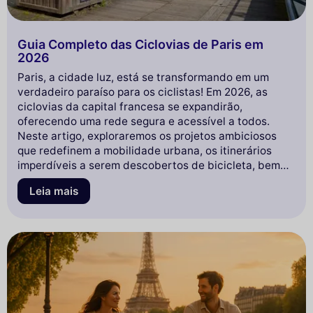
Guia Completo das Ciclovias de Paris em
2026
Paris, a cidade luz, está se transformando em um
verdadeiro paraíso para os ciclistas! Em 2026, as
ciclovias da capital francesa se expandirão,
oferecendo uma rede segura e acessível a todos.
Neste artigo, exploraremos os projetos ambiciosos
que redefinem a mobilidade urbana, os itinerários
imperdíveis a serem descobertos de bicicleta, bem
como as iniciativas ecológicas que acompanham essa
Leia mais
revolução. Prepare-se para pedalar pelas ruas
icônicas de Paris enquanto descobre como esta
metrópole se torna um modelo de sustentabilidade!