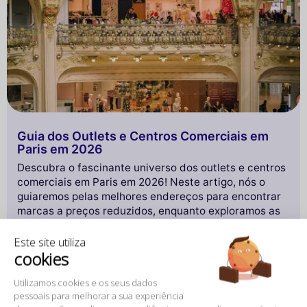
Guia dos Outlets e Centros Comerciais em
Paris em 2026
Descubra o fascinante universo dos outlets e centros
comerciais em Paris em 2026! Neste artigo, nós o
guiaremos pelas melhores endereços para encontrar
marcas a preços reduzidos, enquanto exploramos as
tendências emergentes de compras na capital.
Este site utiliza
cookies
Seja você um comprador experiente ou simplesmente
em busca de um dia de relaxamento, nossa seleção
Utilizamos cookies e os seus dados
revelará os imperdíveis da moda, da gastronomia e do
pessoais para melhorar a sua experiência
lazer. Prepare-se para viver uma experiência de