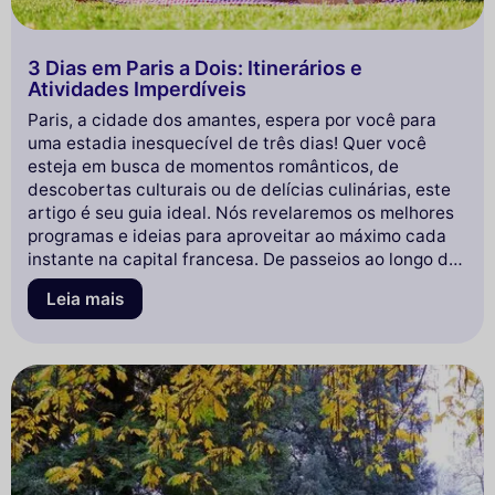
3 Dias em Paris a Dois: Itinerários e
Atividades Imperdíveis
Paris, a cidade dos amantes, espera por você para
uma estadia inesquecível de três dias! Quer você
esteja em busca de momentos românticos, de
descobertas culturais ou de delícias culinárias, este
artigo é seu guia ideal. Nós revelaremos os melhores
programas e ideias para aproveitar ao máximo cada
instante na capital francesa. De passeios ao longo do
Sena a jantares à luz de velas em bistrôs típicos,
Leia mais
prepare-se para viver uma experiência mágica a dois.
Deixe-se seduzir pela nossa seleção e transforme sua
escapada parisiense em um verdadeiro conto de
fadas. Pronto para mergulhar no amor em Paris? Siga
o guia!