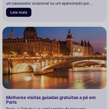
um passeador ocasional ou um apaixonado por
história, este passeio revelará os segredos
Leia mais
escondidos deste bairro vibrante.
Melhores visitas guiadas gratuitas a pé em
Paris
Paris, a Cidade Luz, está repleta de tesouros