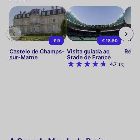
€ 9
€ 18.50
Castelo de Champs-
Visita guiada ao
Rétro
sur-Marne
Stade de France
4.7
(3)