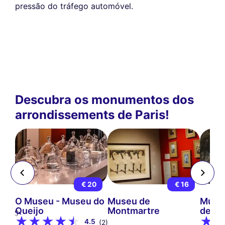
pressão do tráfego automóvel.
Descubra os monumentos dos
arrondissements de Paris!
15
€ 20
€ 16
s
O Museu - Museu do
Museu de
Museu
Queijo
Montmartre
de Pa
9
(12)
4.5
(2)