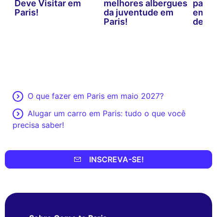
Deve Visitar em
melhores albergues
para 
Paris!
da juventude em
em Pa
Paris!
defini
O que fazer em Paris em maio 2027?
Alugar um carro em Paris: tudo o que você
precisa saber!
INSCREVA-SE!