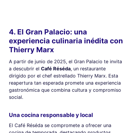
anuncios publicitarios que se le muestran. Puede aceptar, rechazar o
gestionar sus preferencias en cualquier momento.
Consentimientos certificados por
Rechazar todo
Gestionar cookies
Aceptar todo
4. El Gran Palacio: una
experiencia culinaria inédita con
Thierry Marx
A partir de junio de 2025, el Gran Palacio te invita
a descubrir el
Café Réséda
, un restaurante
dirigido por el chef estrellado Thierry Marx. Esta
reapertura tan esperada promete una experiencia
gastronómica que combina cultura y compromiso
social.
Una cocina responsable y local
El Café Réséda se compromete a ofrecer una
cocina de temporada, destacando productos