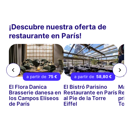
¡Descubre nuestra oferta de
restaurante en París!
 €
a partir de
75 €
a partir de
58,80 €
a 
ado
El Flora Danica
El Bistró Parisino
Mada
Brasserie danesa en
Restaurante en París
Resta
los Campos Elíseos
al Pie de la Torre
prime
de París
Eiffel
Torre 