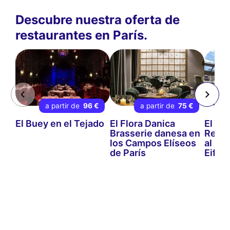
Descubre nuestra oferta de
restaurantes en París.
a partir de
96 €
a partir de
75 €
a 
El Buey en el Tejado
El Flora Danica
El Bis
Brasserie danesa en
Resta
los Campos Elíseos
al Pie
de París
Eiffel