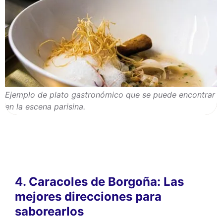
Este sitio web utiliza
cookies
Utilizamos cookies y sus datos personales
para mejorar su experiencia de navegación,
medir nuestra audiencia y personalizar los anuncios publicitarios que
se le muestran. Puede aceptar, rechazar o gestionar sus preferencias
en cualquier momento.
Ejemplo de plato gastronómico que se puede encontrar
en la escena parisina.
Consentimientos certificados por
Rechazar todo
Gestionar cookies
Aceptar todo
4. Caracoles de Borgoña: Las
mejores direcciones para
saborearlos