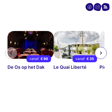
vanaf
€ 96
vanaf
€ 35
De Os op het Dak
Le Quai Liberté
Pierr