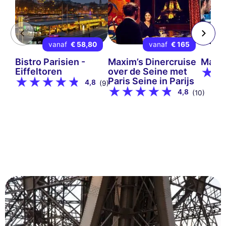
vanaf
€ 58,80
vanaf
€ 165
Bistro Parisien -
Maxim’s Dinercruise
Mada
Eiffeltoren
over de Seine met
Paris Seine in Parijs
4,8
(9)
4,8
(10)