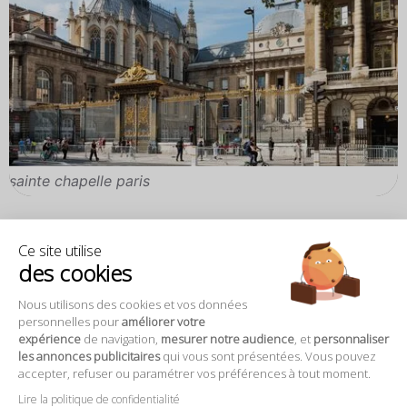
sainte chapelle paris
Ce site utilise
des cookies
Nous utilisons des cookies et vos données
Découvrez les monuments de
personnelles pour
améliorer votre
expérience
de navigation,
mesurer notre audience
, et
personnaliser
Paris !
les annonces publicitaires
qui vous sont présentées. Vous pouvez
accepter, refuser ou paramétrer vos préférences à tout moment.
Lire la politique de confidentialité