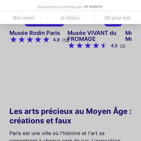
Consentements certifiés par
Non merci
Je choisis
OK pour moi
à partir de
15 €
20 €
Musée Rodin Paris
Musée VIVANT du
Musé
FROMAGE
Mont
4,9
(12)
4,5
(2)
Les arts précieux au Moyen Âge :
créations et faux
Paris est une ville où l'histoire et l'art se
rencontrent à chaque coin de rue. L'exposition