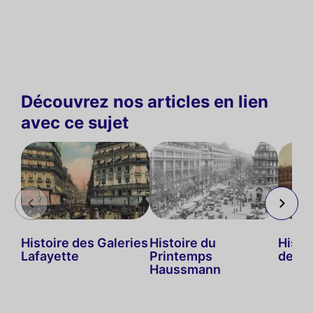
Découvrez nos articles en lien
avec ce sujet
Histoire des Galeries
Histoire du
Histo
Lafayette
Printemps
de Pa
Haussmann