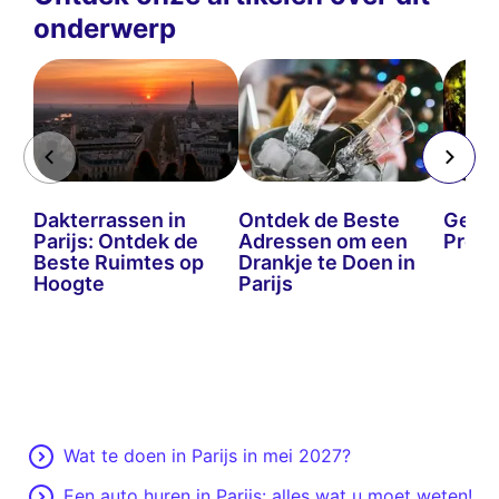
onderwerp
Dakterrassen in
Ontdek de Beste
Gesch
Parijs: Ontdek de
Adressen om een
Proc
Beste Ruimtes op
Drankje te Doen in
Hoogte
Parijs
Wat te doen in Parijs in mei 2027?
Een auto huren in Parijs: alles wat u moet weten!