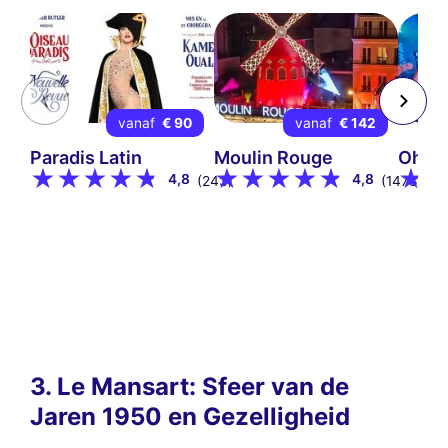
vanaf
€ 90
vanaf
€ 142
Paradis Latin
Moulin Rouge
Oh! G
4,8
4,8
(243)
(1478)
3. Le Mansart: Sfeer van de
Jaren 1950 en Gezelligheid