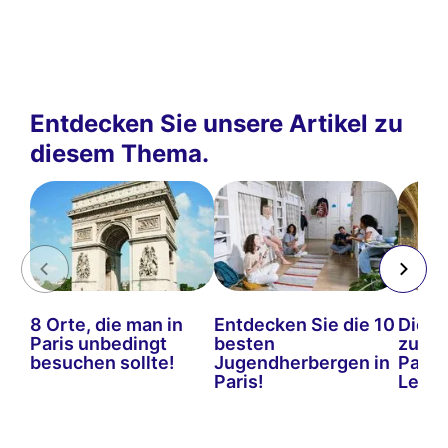
Entdecken Sie unsere Artikel zu
diesem Thema.
8 Orte, die man in
Entdecken Sie die 10
Die b
Paris unbedingt
besten
zum E
besuchen sollte!
Jugendherbergen in
Paris:
Paris!
Leitf