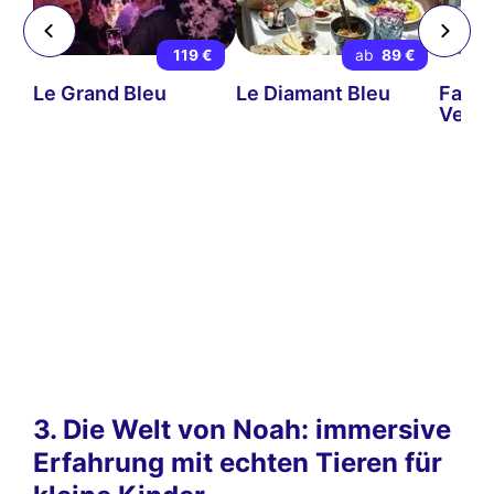
 €
119 €
ab
89 €
t
Le Grand Bleu
Le Diamant Bleu
Famil
Vedet
3. Die Welt von Noah: immersive
Erfahrung mit echten Tieren für