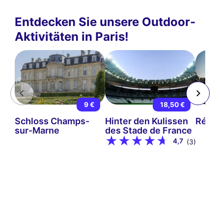
Entdecken Sie unsere Outdoor-
Aktivitäten in Paris!
9 €
18,50 €
Schloss Champs-
Hinter den Kulissen
Rétro
sur-Marne
des Stade de France
4,7
(3)