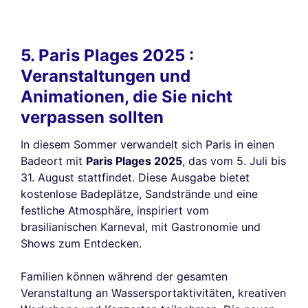
5. Paris Plages 2025 :
Veranstaltungen und
Animationen, die Sie nicht
verpassen sollten
In diesem Sommer verwandelt sich Paris in einen
Badeort mit
Paris Plages 2025
, das vom 5. Juli bis
31. August stattfindet. Diese Ausgabe bietet
kostenlose Badeplätze, Sandstrände und eine
festliche Atmosphäre, inspiriert vom
brasilianischen Karneval, mit Gastronomie und
Shows zum Entdecken.
Diese Website verwendet
Cookies
Familien können während der gesamten
Wir verwenden Cookies und Ihre persönlichen Daten, um Ihr
Veranstaltung an Wassersportaktivitäten, kreativen
Surferlebnis zu verbessern, unsere Reichweite zu messen und die