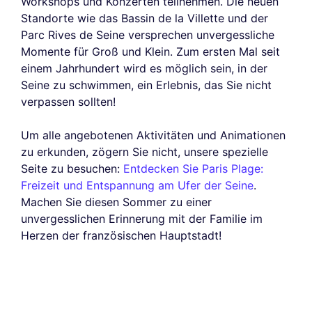
Workshops und Konzerten teilnehmen. Die neuen
Ihnen angezeigten Werbeanzeigen zu personalisieren. Sie können Ihre
Standorte wie das Bassin de la Villette und der
Einstellungen jederzeit akzeptieren, ablehnen oder anpassen.
Parc Rives de Seine versprechen unvergessliche
Genehmigungen zertifiziert von
Momente für Groß und Klein. Zum ersten Mal seit
einem Jahrhundert wird es möglich sein, in der
Nei, danke
Ich möchte wählen
Ich stimme zu
Seine zu schwimmen, ein Erlebnis, das Sie nicht
verpassen sollten!
Um alle angebotenen Aktivitäten und Animationen
zu erkunden, zögern Sie nicht, unsere spezielle
Seite zu besuchen:
Entdecken Sie Paris Plage:
Freizeit und Entspannung am Ufer der Seine
.
Machen Sie diesen Sommer zu einer
unvergesslichen Erinnerung mit der Familie im
Herzen der französischen Hauptstadt!