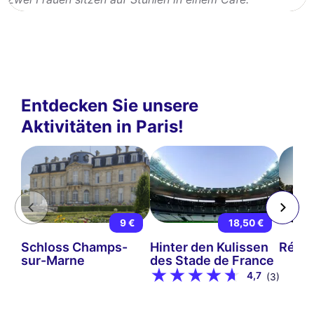
Entdecken Sie unsere
Aktivitäten in Paris!
9 €
18,50 €
Schloss Champs-
Hinter den Kulissen
Rétro
sur-Marne
des Stade de France
4,7
(3)