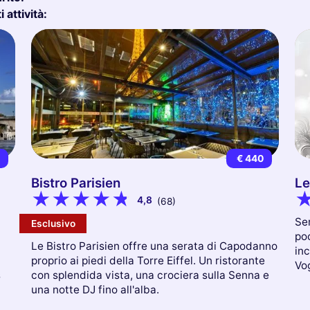
 attività:
9
€ 440
Bistro Parisien
Le
4,8
(68)
Se
Esclusivo
poc
Le Bistro Parisien offre una serata di Capodanno
inc
proprio ai piedi della Torre Eiffel. Un ristorante
Vog
s
con splendida vista, una crociera sulla Senna e
una notte DJ fino all'alba.