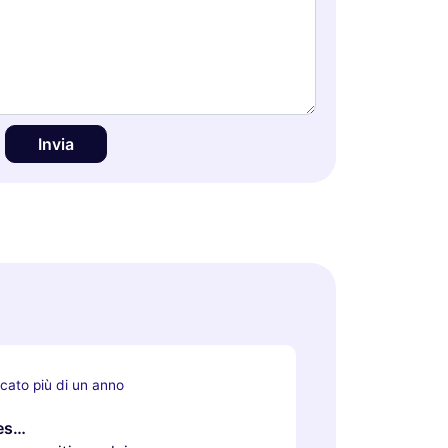
Invia
cato più di un anno
nes…