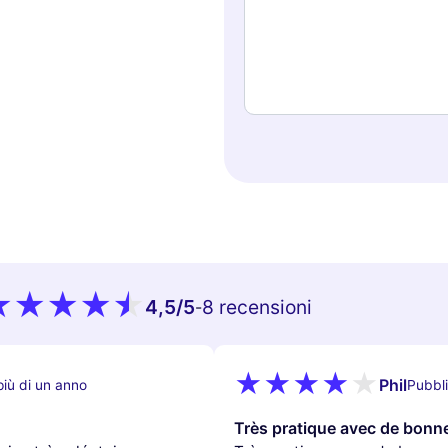
4,5
/5
8 recensioni
-
Phil
più di un anno
Pubbli
Très pratique avec de bon