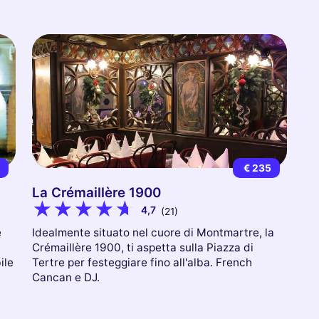
0
€ 235
La Crémaillère 1900
4,7
(21)
e
Idealmente situato nel cuore di Montmartre, la
Crémaillère 1900, ti aspetta sulla Piazza di
ile
Tertre per festeggiare fino all'alba. French
Cancan e DJ.