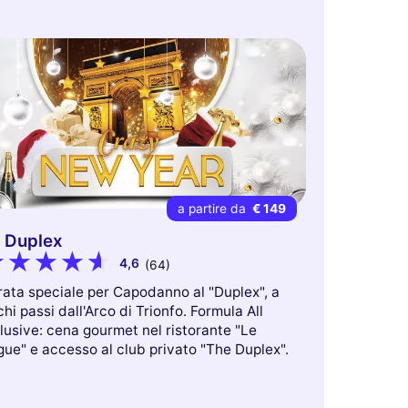
a partire da
€ 149
 Duplex
4,6
(64)
rata speciale per Capodanno al "Duplex", a
hi passi dall'Arco di Trionfo. Formula All
lusive: cena gourmet nel ristorante "Le
ue" e accesso al club privato "The Duplex".