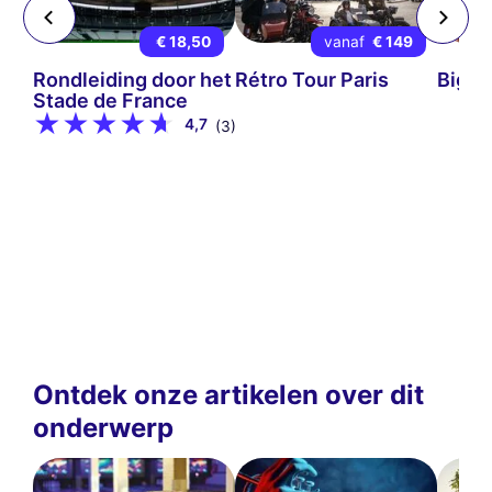
 9
€ 18,50
vanaf
€ 149
mps-
Rondleiding door het
Rétro Tour Paris
Big B
Stade de France
4,7
(3)
Ontdek onze artikelen over dit
onderwerp