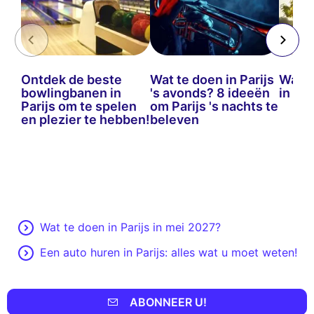
Ontdek de beste
Wat te doen in Parijs
Wat t
bowlingbanen in
's avonds? 8 ideeën
in ma
Parijs om te spelen
om Parijs 's nachts te
en plezier te hebben!
beleven
Wat te doen in Parijs in mei 2027?
Een auto huren in Parijs: alles wat u moet weten!
ABONNEER U!