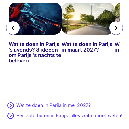
Wat te doen in Parijs
Wat te doen in Parijs
Wat t
's avonds? 8 ideeën
in maart 2027?
in ju
en
om Parijs 's nachts te
ben!
beleven
Wat te doen in Parijs in mei 2027?
Een auto huren in Parijs: alles wat u moet weten!