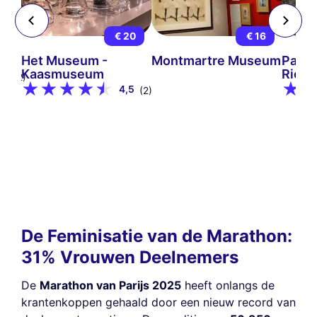
15
€ 20
€ 16
ijs
Het Museum -
Montmartre Museum
Parij
Kaasmuseum
Riol
9
(12)
4,5
(2)
De Feminisatie van de Marathon:
31% Vrouwen Deelnemers
De
Marathon van Parijs 2025
heeft onlangs de
krantenkoppen gehaald door een nieuw record van