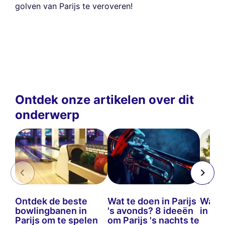
golven van Parijs te veroveren!
Ontdek onze artikelen over dit
onderwerp
Ontdek de beste
Wat te doen in Parijs
Wat t
bowlingbanen in
's avonds? 8 ideeën
in ma
Parijs om te spelen
om Parijs 's nachts te