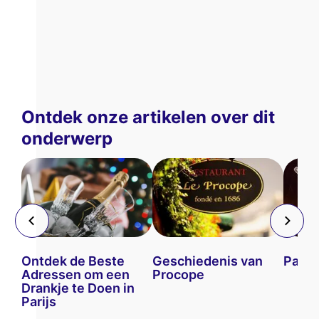
Ontdek onze artikelen over dit
onderwerp
Ontdek de Beste
Geschiedenis van
Parij
Adressen om een
Procope
Drankje te Doen in
Parijs