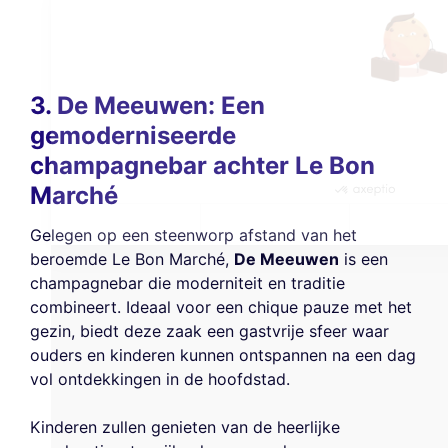
getoond te personaliseren. U kunt uw voorkeuren op elk moment
accepteren, weigeren of beheren.
Toestemmingen gecertificeerd door
Nooit!
Laat me zien
Dit is ok voor mik
3. De Meeuwen: Een
gemoderniseerde
champagnebar achter Le Bon
Marché
Gelegen op een steenworp afstand van het
beroemde Le Bon Marché,
De Meeuwen
is een
champagnebar die moderniteit en traditie
combineert. Ideaal voor een chique pauze met het
gezin, biedt deze zaak een gastvrije sfeer waar
ouders en kinderen kunnen ontspannen na een dag
vol ontdekkingen in de hoofdstad.
Kinderen zullen genieten van de heerlijke