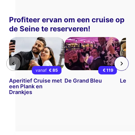
Profiteer ervan om een cruise op
de Seine te reserveren!
vanaf
€ 85
€ 119
Aperitief Cruise met
De Grand Bleu
Le Di
een Plank en
Drankjes
Deze website gebruikt
cookies
Wij gebruiken cookies en uw persoonlijke
gegevens om uw browse-ervaring te
verbeteren, ons bereik te meten en de advertenties die u worden