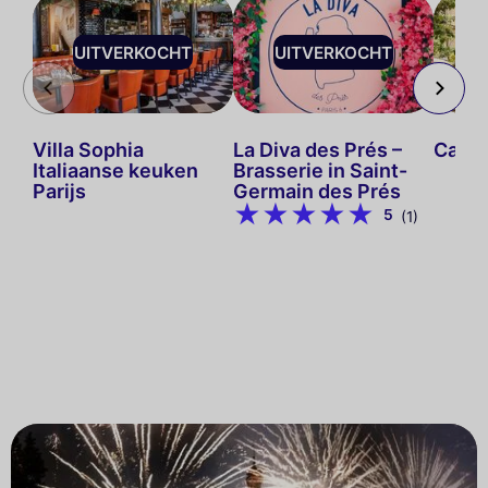
UITVERKOCHT
UITVERKOCHT
U
Villa Sophia
La Diva des Prés –
Caféc
Italiaanse keuken
Brasserie in Saint-
Parijs
Germain des Prés
5
(1)