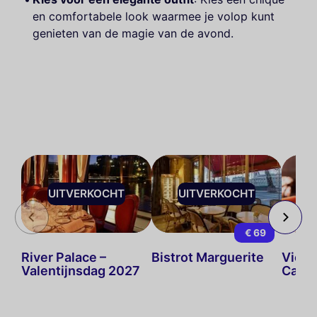
en comfortabele look waarmee je volop kunt
genieten van de magie van de avond.
UITVERKOCHT
UITVERKOCHT
U
€ 69
River Palace –
Bistrot Marguerite
Vier 
Valentijnsdag 2027
Café 