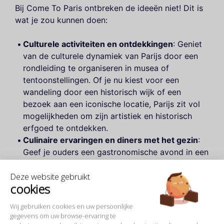
Bij Come To Paris ontbreken de ideeën niet! Dit is
wat je zou kunnen doen:
Culturele activiteiten en ontdekkingen
: Geniet
van de culturele dynamiek van Parijs door een
rondleiding te organiseren in musea of
tentoonstellingen. Of je nu kiest voor een
wandeling door een historisch wijk of een
bezoek aan een iconische locatie, Parijs zit vol
mogelijkheden om zijn artistiek en historisch
erfgoed te ontdekken.
Culinaire ervaringen en diners met het gezin
:
Geef je ouders een gastronomische avond in een
unieke setting. Hiervoor kun je de selectie van
Deze website gebruikt
restaurants in Parijs
bekijken die speciale menu's
cookies
aanbieden voor feestelijke en gezellige
gelegenheden.
Wij gebruiken cookies en uw persoonlijke
gegevens om uw browse-ervaring te