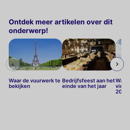
Ontdek meer artikelen over dit
onderwerp!
Waar de vuurwerk te
Bedrijfsfeest aan het
Waar h
bekijken
einde van het jaar
vieren
2026