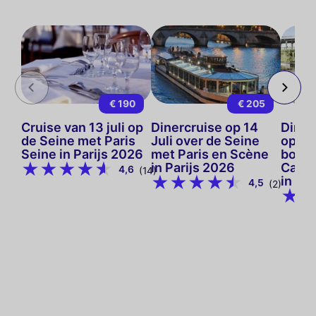
€ 190
€ 205
Cruise van 13 juli op
Dinercruise op 14
Dinerc
de Seine met Paris
Juli over de Seine
op de
Seine in Parijs 2026
met Paris en Scène
boord
in Parijs 2026
Capit
4,6
(14)
in Pa
4,5
(2)