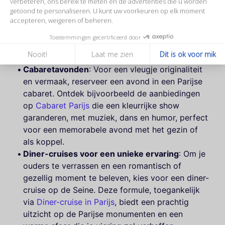
verbeteren, ons bereik te meten en de advertenties die u worden
getoond te personaliseren. U kunt uw voorkeuren op elk moment
Welke bijzondere ervaringen om
accepteren, weigeren of beheren.
je geliefde ouders te verrassen
Toestemmingen gecertificeerd door
en te verwennen?
Nooit!
Laat me zien
Dit is ok voor mik
Cabaretavonden
: Voor een vleugje originaliteit
en vermaak, reserveer een avond in een Parijse
cabaret. Ontdek bijvoorbeeld de aanbiedingen
op
Cabaret Parijs
die een kleurrijke show
garanderen, met muziek, dans en humor, perfect
voor een memorabele avond met het gezin of
als koppel.
Diner-cruises voor een unieke ervaring
: Om je
ouders te verrassen en een romantisch of
gezellig moment te beleven, kies voor een diner-
cruise op de Seine. Deze formule, toegankelijk
via
Diner-cruise in Parijs
, biedt een prachtig
uitzicht op de Parijse monumenten en een