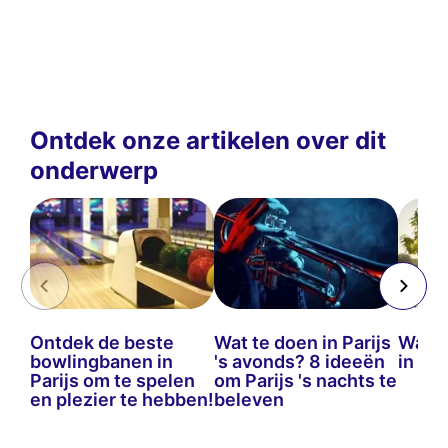
Ontdek onze artikelen over dit
onderwerp
Ontdek de beste
Wat te doen in Parijs
Wat t
bowlingbanen in
's avonds? 8 ideeën
in ma
Parijs om te spelen
om Parijs 's nachts te
en plezier te hebben!
beleven