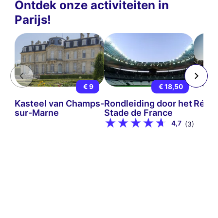
Ontdek onze activiteiten in
Parijs!
€ 9
€ 18,50
Kasteel van Champs-
Rondleiding door het
Rétro
sur-Marne
Stade de France
4,7
(3)