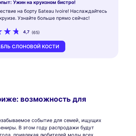
пыт: Ужин на круизном бистро!
ствие на борту Бateau Ivoire! Наслаждайтесь
руизе. Узнайте больше прямо сейчас!
4,7
(65)
АБЛЬ СЛОНОВОЙ КОСТИ
риже: возможность для
езабываемое событие для семей, ищущих
ениры. В этом году распродажи будут
 года, привлекая любителей моды всех