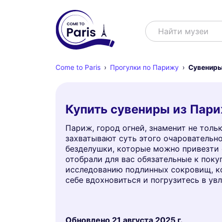
Поиск
Найти шоу
Come to Paris
Прогулки по Парижу
Сувениры
Купить сувениры из Пар
Париж, город огней, знаменит не тол
захватывают суть этого очаровательно
безделушки, которые можно привезти с
отобрали для вас обязательные к поку
исследованию подлинных сокровищ, ко
себе вдохновиться и погрузитесь в ув
Обновлено
21 августа 2025 г.