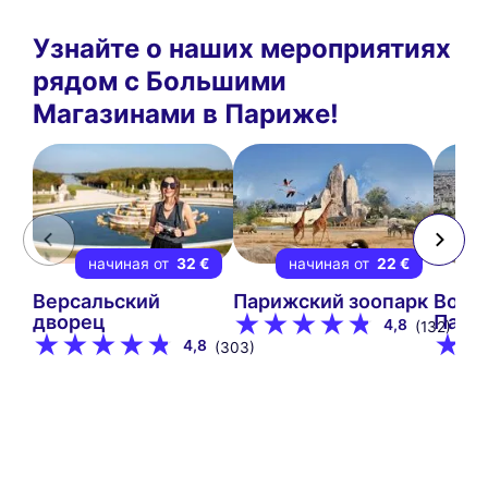
Узнайте о наших мероприятиях
рядом с Большими
Магазинами в Париже!
начиная от
32 €
начиная от
22 €
Версальский
Парижский зоопарк
Возд
дворец
Пари
4,8
(132)
4,8
(303)