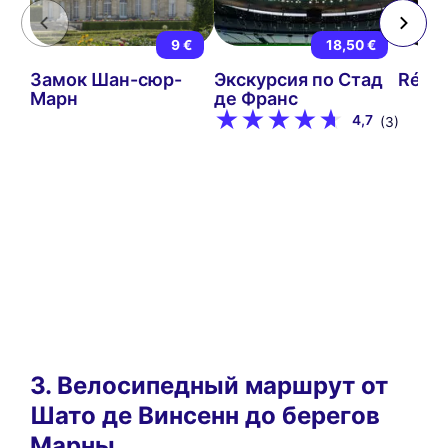
9 €
18,50 €
Замок Шан-сюр-
Экскурсия по Стад
Rétro
Марн
де Франс
4,7
(3)
3. Велосипедный маршрут от
Шато де Винсенн до берегов
Марны