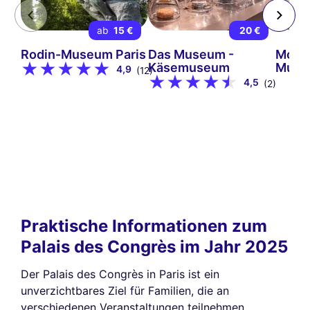
ab
15 €
20 €
Rodin-Museum Paris
Das Museum -
Mont
Käsemuseum
Muse
4,9
(12)
4,5
(2)
Praktische Informationen zum
Palais des Congrès im Jahr 2025
Der Palais des Congrès in Paris ist ein
unverzichtbares Ziel für Familien, die an
verschiedenen Veranstaltungen teilnehmen