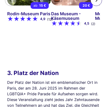
ab
15 €
20 €
Rodin-Museum Paris
Das Museum -
Mont
Käsemuseum
Muse
4,9
(12)
4,5
(2)
3. Platz der Nation
Der Platz der Nation ist ein emblematischer Ort in
Paris, der am 28. Juni 2025 im Rahmen der
LGBTQIA+ Pride Parade für Aufsehen sorgen wird.
Diese Veranstaltung zieht jedes Jahr Zehntausende
von Teilnehmern an und hat das Ziel, die Gleichheit