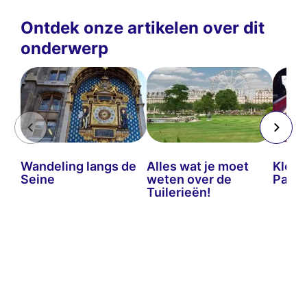
Ontdek onze artikelen over dit
onderwerp
Wandeling langs de
Alles wat je moet
Klein
Seine
weten over de
Parijs
Tuilerieën!