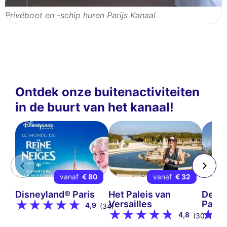
Privéboot en -schip huren Parijs Kanaal
Ontdek onze buitenactiviteiten
in de buurt van het kanaal!
vanaf
€ 80
vanaf
€ 32
Disneyland® Paris
Het Paleis van
De di
Versailles
Parijs
4,9
(34)
4,8
(303)