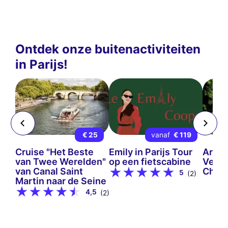
Ontdek onze buitenactiviteiten
in Parijs!
18
€ 25
vanaf
€ 119
Cruise "Het Beste
Emily in Parijs Tour
Arbo
van Twee Werelden"
op een fietscabine
Versa
van Canal Saint
Chèv
5
(5)
(2)
Martin naar de Seine
4,5
(2)