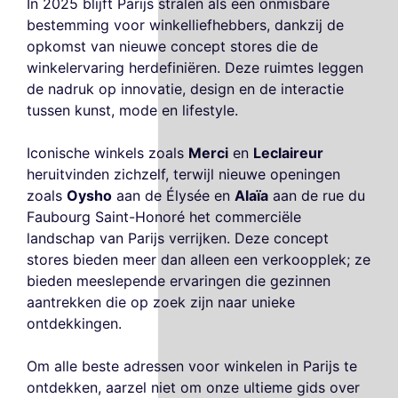
In 2025 blijft Parijs stralen als een onmisbare
bestemming voor winkelliefhebbers, dankzij de
opkomst van nieuwe concept stores die de
winkelervaring herdefiniëren. Deze ruimtes leggen
de nadruk op innovatie, design en de interactie
tussen kunst, mode en lifestyle.
Iconische winkels zoals
Merci
en
Leclaireur
heruitvinden zichzelf, terwijl nieuwe openingen
zoals
Oysho
aan de Élysée en
Alaïa
aan de rue du
Faubourg Saint-Honoré het commerciële
landschap van Parijs verrijken. Deze concept
stores bieden meer dan alleen een verkoopplek; ze
bieden meeslepende ervaringen die gezinnen
aantrekken die op zoek zijn naar unieke
ontdekkingen.
Om alle beste adressen voor winkelen in Parijs te
ontdekken, aarzel niet om onze ultieme gids over